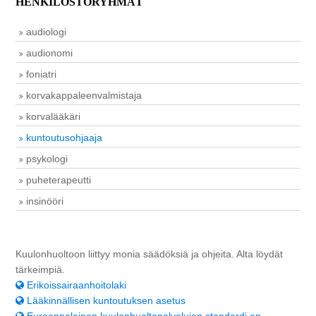
HENKILÖSTÖRYHMÄT
audiologi
audionomi
foniatri
korvakappaleenvalmistaja
korvalääkäri
kuntoutusohjaaja
psykologi
puheterapeutti
insinööri
Kuulonhuoltoon liittyy monia säädöksiä ja ohjeita. Alta löydät
tärkeimpiä.
Erikoissairaanhoitolaki
Lääkinnällisen kuntoutuksen asetus
Eurooppalainen kuulonhuoltopalvelujen standardi on