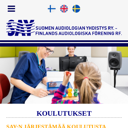
KOULUTUKSET
SAY:N JÄRJESTÄMÄÄ KOULUTUSTA