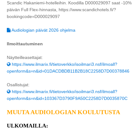
Scandic Hakaniemi-hotelleihin. Koodilla D000029097 saat -10%
päivän Full Flex-hinnasta, https://www.scandichotels.fi/?
bookingcode=D000029097
Audiologian päivät 2026 ohjelma
Ilmoittautuminen
Näytteilleasettajat:
https://www.ilmarix.fi/tietoverkko/isoilmari3.nsf/ilmoall?
openform&s=n&id=01DACDBDB11B2B18C2258D7D00378846
Osallistujat:
https://www.ilmarix.fi/tietoverkko/isoilmari3.nsf/ilmoall?
openform&s=n&id=103367D3790F9A50C2258D7D0035870C
MUUTA AUDIOLOGIAN KOULUTUSTA
ULKOMAILLA: