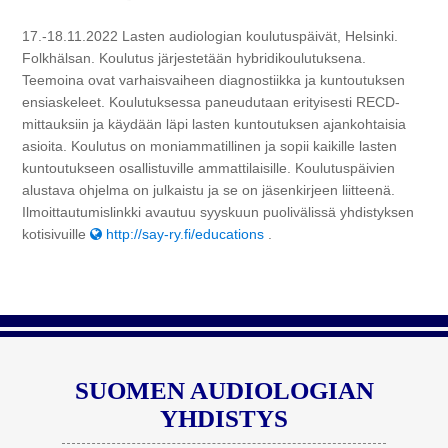
17.-18.11.2022 Lasten audiologian koulutuspäivät, Helsinki.
Folkhälsan. Koulutus järjestetään hybridikoulutuksena.
Teemoina ovat varhaisvaiheen diagnostiikka ja kuntoutuksen
ensiaskeleet. Koulutuksessa paneudutaan erityisesti RECD-
mittauksiin ja käydään läpi lasten kuntoutuksen ajankohtaisia
asioita. Koulutus on moniammatillinen ja sopii kaikille lasten
kuntoutukseen osallistuville ammattilaisille. Koulutuspäivien
alustava ohjelma on julkaistu ja se on jäsenkirjeen liitteenä.
Ilmoittautumislinkki avautuu syyskuun puolivälissä yhdistyksen
kotisivuille
http://say-ry.fi/educations
.
SUOMEN AUDIOLOGIAN
YHDISTYS