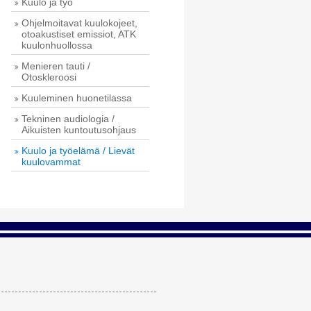
Kuulo ja työ
Ohjelmoitavat kuulokojeet,
otoakustiset emissiot, ATK
kuulonhuollossa
Menieren tauti /
Otoskleroosi
Kuuleminen huonetilassa
Tekninen audiologia /
Aikuisten kuntoutusohjaus
Kuulo ja työelämä / Lievät
kuulovammat