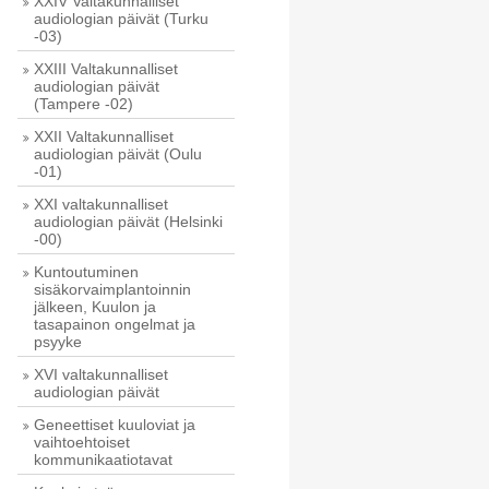
XXIV Valtakunnalliset
audiologian päivät (Turku
-03)
XXIII Valtakunnalliset
audiologian päivät
(Tampere -02)
XXII Valtakunnalliset
audiologian päivät (Oulu
-01)
XXI valtakunnalliset
audiologian päivät (Helsinki
-00)
Kuntoutuminen
sisäkorvaimplantoinnin
jälkeen, Kuulon ja
tasapainon ongelmat ja
psyyke
XVI valtakunnalliset
audiologian päivät
Geneettiset kuuloviat ja
vaihtoehtoiset
kommunikaatiotavat