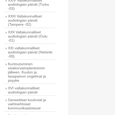
XXIV Valtakunnalliset
audiologian päivät (Turku
-03)
XXIII Valtakunnalliset
audiologian päivät
(Tampere -02)
XXII Valtakunnalliset
audiologian päivät (Oulu
-01)
XXI valtakunnalliset
audiologian päivät (Helsinki
-00)
Kuntoutuminen
sisäkorvaimplantoinnin
jälkeen, Kuulon ja
tasapainon ongelmat ja
psyyke
XVI valtakunnalliset
audiologian päivät
Geneettiset kuuloviat ja
vaihtoehtoiset
kommunikaatiotavat