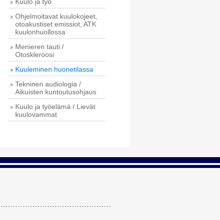
Kuulo ja työ
Ohjelmoitavat kuulokojeet,
otoakustiset emissiot, ATK
kuulonhuollossa
Menieren tauti /
Otoskleroosi
Kuuleminen huonetilassa
Tekninen audiologia /
Aikuisten kuntoutusohjaus
Kuulo ja työelämä / Lievät
kuulovammat