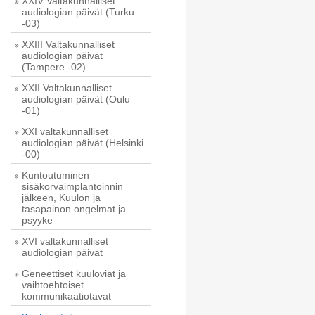
XXIV Valtakunnalliset
audiologian päivät (Turku
-03)
XXIII Valtakunnalliset
audiologian päivät
(Tampere -02)
XXII Valtakunnalliset
audiologian päivät (Oulu
-01)
XXI valtakunnalliset
audiologian päivät (Helsinki
-00)
Kuntoutuminen
sisäkorvaimplantoinnin
jälkeen, Kuulon ja
tasapainon ongelmat ja
psyyke
XVI valtakunnalliset
audiologian päivät
Geneettiset kuuloviat ja
vaihtoehtoiset
kommunikaatiotavat