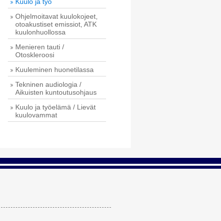
Kuulo ja työ
Ohjelmoitavat kuulokojeet,
otoakustiset emissiot, ATK
kuulonhuollossa
Menieren tauti /
Otoskleroosi
Kuuleminen huonetilassa
Tekninen audiologia /
Aikuisten kuntoutusohjaus
Kuulo ja työelämä / Lievät
kuulovammat