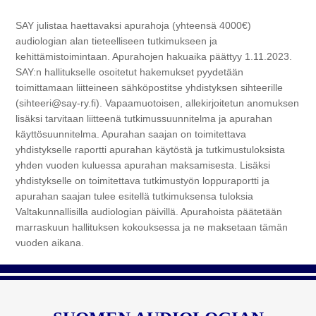
SAY julistaa haettavaksi apurahoja (yhteensä 4000€)
audiologian alan tieteelliseen tutkimukseen ja
kehittämistoimintaan. Apurahojen hakuaika päättyy 1.11.2023.
SAY:n hallitukselle osoitetut hakemukset pyydetään
toimittamaan liitteineen sähköpostitse yhdistyksen sihteerille
(sihteeri@say-ry.fi). Vapaamuotoisen, allekirjoitetun anomuksen
lisäksi tarvitaan liitteenä tutkimussuunnitelma ja apurahan
käyttösuunnitelma. Apurahan saajan on toimitettava
yhdistykselle raportti apurahan käytöstä ja tutkimustuloksista
yhden vuoden kuluessa apurahan maksamisesta. Lisäksi
yhdistykselle on toimitettava tutkimustyön loppuraportti ja
apurahan saajan tulee esitellä tutkimuksensa tuloksia
Valtakunnallisilla audiologian päivillä. Apurahoista päätetään
marraskuun hallituksen kokouksessa ja ne maksetaan tämän
vuoden aikana.