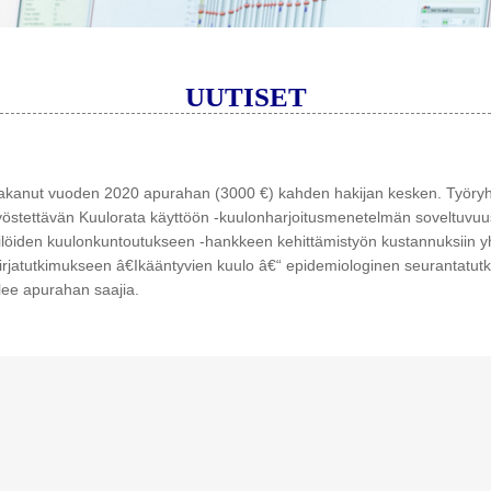
UUTISET
jakanut vuoden 2020 apurahan (3000 €) kahden hakijan kesken. Työry
 työstettävän Kuulorata käyttöön -kuulonharjoitusmenetelmän soveltuvuus
nkilöiden kuulonkuntoutukseen -hankkeen kehittämistyön kustannuksiin 
kirjatutkimukseen â€Ikääntyvien kuulo â€“ epidemiologinen seurantatut
lee apurahan saajia.