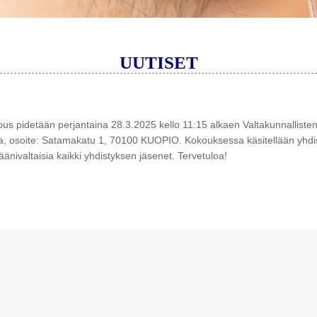
UUTISET
s pidetään perjantaina 28.3.2025 kello 11:15 alkaen Valtakunnallisten
sa, osoite: Satamakatu 1, 70100 KUOPIO. Kokouksessa käsitellään yhd
änivaltaisia kaikki yhdistyksen jäsenet. Tervetuloa!