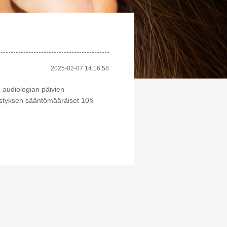
2025-02-07 14:16:58
 audiologian päivien
istyksen sääntömääräiset 10§