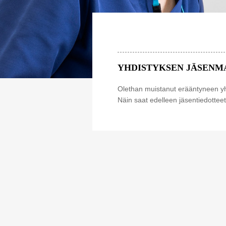
YHDISTYKSEN JÄSENMA
Olethan muistanut erääntyneen yhd
Näin saat edelleen jäsentiedottee